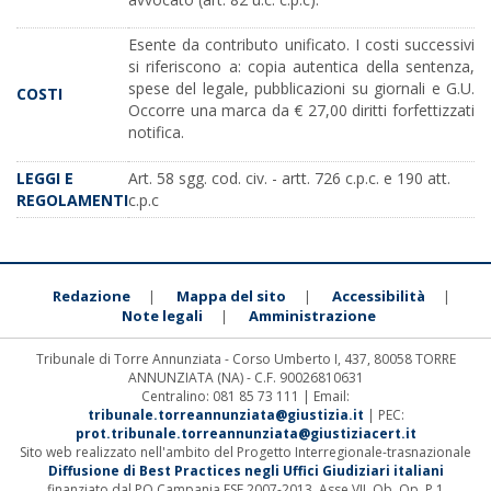
Esente da contributo unificato. I costi successivi
si riferiscono a: copia autentica della sentenza,
spese del legale, pubblicazioni su giornali e G.U.
COSTI
Occorre una marca da € 27,00 diritti forfettizzati
notifica.
LEGGI E
Art. 58 sgg. cod. civ. - artt. 726 c.p.c. e 190 att.
REGOLAMENTI
c.p.c
Redazione
Mappa del sito
Accessibilità
|
|
|
Note legali
Amministrazione
|
Tribunale di Torre Annunziata - Corso Umberto I, 437, 80058 TORRE
ANNUNZIATA (NA) - C.F. 90026810631
Centralino: 081 85 73 111 | Email:
tribunale.torreannunziata@giustizia.it
| PEC:
prot.tribunale.torreannunziata@giustiziacert.it
Sito web realizzato nell'ambito del Progetto Interregionale-trasnazionale
Diffusione di Best Practices negli Uffici Giudiziari italiani
finanziato dal PO Campania FSE 2007-2013, Asse VII, Ob. Op. P.1