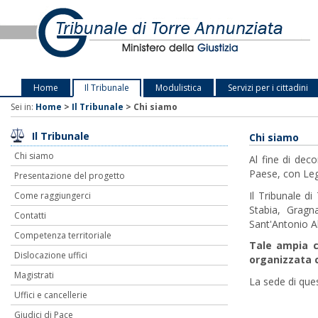
Home
Il Tribunale
Modulistica
Servizi per i cittadini
Sei in:
Home
>
Il Tribunale
>
Chi siamo
Il Tribunale
Chi siamo
Chi siamo
Al fine di deco
Paese, con Leg
Presentazione del progetto
Il Tribunale d
Come raggiungerci
Stabia, Gragn
Contatti
Sant'Antonio A
Competenza territoriale
Tale ampia c
Dislocazione uffici
organizzata c
Magistrati
La sede di que
Uffici e cancellerie
Giudici di Pace