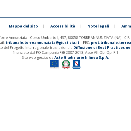
Mappa del sito
Accessibilità
Note legali
Ammi
|
|
|
|
 Torre Annunziata - Corso Umberto I, 437, 80058 TORRE ANNUNZIATA (NA) - C.F
ail:
tribunale.torreannunziata@giustizia.it
| PEC:
prot.tribunale.torre
ito del Progetto Interregionale-trasnazionale
Diffusione di Best Practices negl
finanziato dal PO Campania FSE 2007-2013, Asse VII, Ob. Op. P.1
Sito web gestito da
Aste Giudiziarie Inlinea S.p.A.