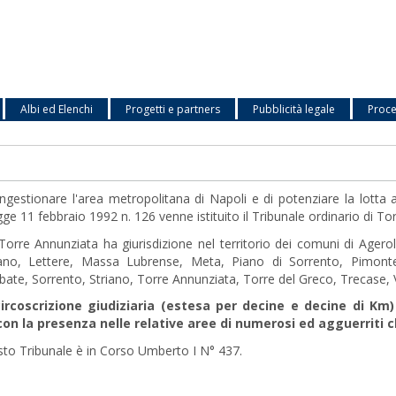
Albi ed Elenchi
Progetti e partners
Pubblicità legale
Proce
ngestionare l'area metropolitana di Napoli e di potenziare la lotta al
ge 11 febbraio 1992 n. 126 venne istituito il Tribunale ordinario di 
i Torre Annunziata ha giurisdizione nel territorio dei comuni di Age
ano, Lettere, Massa Lubrense, Meta, Piano di Sorrento, Pimonte
bate, Sorrento, Striano, Torre Annunziata, Torre del Greco, Trecase,
ircoscrizione giudiziaria (estesa per decine e decine di Km
on la presenza nelle relative aree di numerosi ed agguerriti c
sto Tribunale è in Corso Umberto I N° 437.