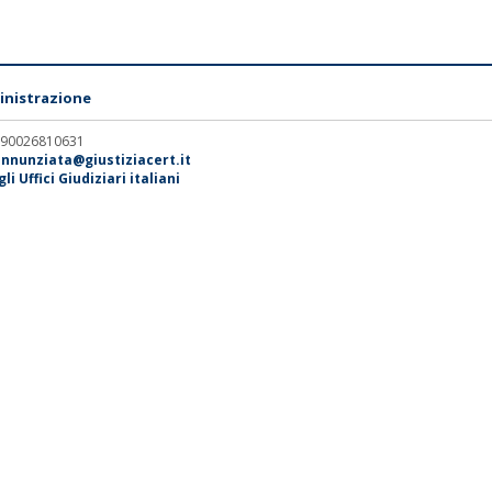
nistrazione
. 90026810631
annunziata@giustiziacert.it
i Uffici Giudiziari italiani