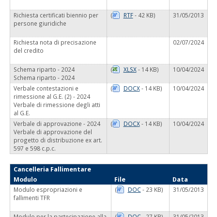
Richiesta certificati biennio per
(
RTF
- 42 KB)
31/05/2013
persone giuridiche
Richiesta nota di precisazione
02/07/2024
del credito
Schema riparto - 2024
(
XLSX
- 14 KB)
10/04/2024
Schema riparto - 2024
Verbale contestazioni e
(
DOCX
- 14 KB)
10/04/2024
rimessione al G.E. (2) - 2024
Verbale di rimessione degli atti
al G.E.
Verbale di approvazione - 2024
(
DOCX
- 14 KB)
10/04/2024
Verbale di approvazione del
progetto di distribuzione ex art.
597 e 598 c.p.c.
Cancelleria Fallimentare
Modulo
File
Data
Modulo espropriazioni e
(
DOC
- 23 KB)
31/05/2013
fallimenti TFR
Modulo per la partecipazione alla
(
DOC
- 27 KB)
31/05/2013