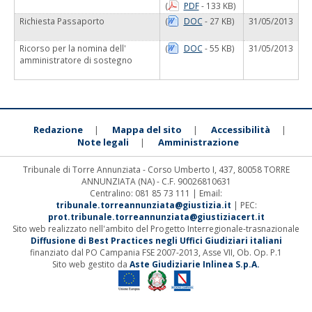
(
PDF
- 133 KB)
Richiesta Passaporto
(
DOC
- 27 KB)
31/05/2013
Ricorso per la nomina dell'
(
DOC
- 55 KB)
31/05/2013
amministratore di sostegno
Redazione
Mappa del sito
Accessibilità
|
|
|
Note legali
Amministrazione
|
Tribunale di Torre Annunziata - Corso Umberto I, 437, 80058 TORRE
ANNUNZIATA (NA) - C.F. 90026810631
Centralino: 081 85 73 111 | Email:
tribunale.torreannunziata@giustizia.it
| PEC:
prot.tribunale.torreannunziata@giustiziacert.it
Sito web realizzato nell'ambito del Progetto Interregionale-trasnazionale
Diffusione di Best Practices negli Uffici Giudiziari italiani
finanziato dal PO Campania FSE 2007-2013, Asse VII, Ob. Op. P.1
Sito web gestito da
Aste Giudiziarie Inlinea S.p.A.