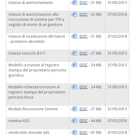
Istanza di ammortamento
(
DOC
- 31 KB)
31/05/2013
Istanza di autorizzazione alla
(
DOC
- 32 KB)
07/02/2018
riscossione di somme per TFR a
seguito di morte di un genitore
Istanza di sostituzione del tutore
(
DOC
- 31 KB)
07/02/2018
- protutore deceduto
Istanza svincolo B.P.F.
(
DOC
- 27 KB)
31/05/2013
Modello iscrizione al registro
(
DOC
- 24 KB)
31/05/2013
stampa del proprietario persona
giuridica
Modello richiesta iscrizione al
(
DOC
- 24 KB)
31/05/2013
registro stampa del proprietario
persona fisica
Modulo Riscossione Somme
(
DOC
- 27 KB)
31/05/2013
nomina ADS
(
DOC
- 44 KB)
07/02/2018
rendiconto annuale ads
(
DOC
- 67 KB)
07/02/2018