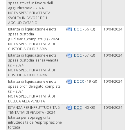
spese attività in favore dell
aggiudicatario - 2024
NOTA SPESE PER ATTIVITÀ
SVOLTA IN FAVORE DELL
AGGIUDICATARIO
Istanza di liquidazione e nota
(
DOC
- 56 KB)
10/04/2024
spese custodia
giudiziaria_completa (1) - 2024
NOTA SPESE PER ATTIVITÀ DI
CUSTODIA GIUDIZIARIA
Istanza di liquidazione e nota
(
DOC
- 57 KB)
10/04/2024
spese custodia_senza vendita
(2) - 2024
NOTA SPESE PER ATTIVITÀ DI
CUSTODIA GIUDIZIARIA
Istanza di liquidazione e nota
(
DOCX
- 19 KB)
10/04/2024
spese prof. delegato_completa
(2) - 2024
NOTA SPESE PER ATTIVITÀ DI
DELEGA ALLA VENDITA
ISTANZA PER INFRUTTUOSITA 5
(
DOC
- 40 KB)
10/04/2024
TENTATIVI DI VENDITA - 2024
Istanza per sopraggiunta
infruttuosità dell’espropriazione
forzata