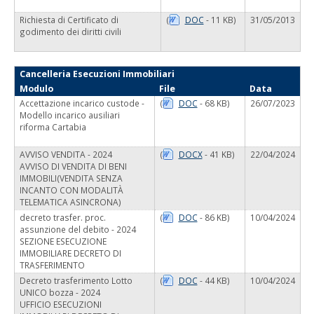
Richiesta di Certificato di
(
DOC
- 11 KB)
31/05/2013
godimento dei diritti civili
Cancelleria Esecuzioni Immobiliari
Modulo
File
Data
Accettazione incarico custode -
(
DOC
- 68 KB)
26/07/2023
Modello incarico ausiliari
riforma Cartabia
AVVISO VENDITA - 2024
(
DOCX
- 41 KB)
22/04/2024
AVVISO DI VENDITA DI BENI
IMMOBILI(VENDITA SENZA
INCANTO CON MODALITÀ
TELEMATICA ASINCRONA)
decreto trasfer. proc.
(
DOC
- 86 KB)
10/04/2024
assunzione del debito - 2024
SEZIONE ESECUZIONE
IMMOBILIARE DECRETO DI
TRASFERIMENTO
Decreto trasferimento Lotto
(
DOC
- 44 KB)
10/04/2024
UNICO bozza - 2024
UFFICIO ESECUZIONI