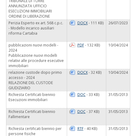
TRIBUNALE DI TORRE
ANNUNZIATA UFFICIO
ESECUZIONI IMMOBILIARI
ORDINE DI LIBERAZIONE
Perizia Esperto ex art. 568 c.p.c.
(
DOCX
- 111 KB)
26/07/2023
- Modello incarico ausiliari
riforma Cartabia
pubblicazioni nuovi modelli -
(
PDF
- 132 KB)
10/04/2024
2024
Pubblicazione nuovi modelli
relativi alle procedure esecutive
immobiliari
relazione custode dopo primo
(
DOCX
- 32 KB)
10/04/2024
accesso - 2024
RELAZIONE DEL CUSTODE
GIUDIZIARIO
Richiesta Certificati biennio
(
DOC
- 33 KB)
31/05/2013
Esecuzioni immobiliari
Richiesta Certificati biennio
(
DOC
- 37 KB)
31/05/2013
Fallimentare
Richiesta certificati biennio per
(
RTF
- 40 KB)
31/05/2013
persone fisiche