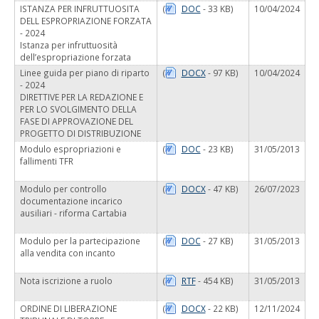
ISTANZA PER INFRUTTUOSITA
(
DOC
- 33 KB)
10/04/2024
DELL ESPROPRIAZIONE FORZATA
- 2024
Istanza per infruttuosità
dell’espropriazione forzata
Linee guida per piano di riparto
(
DOCX
- 97 KB)
10/04/2024
- 2024
DIRETTIVE PER LA REDAZIONE E
PER LO SVOLGIMENTO DELLA
FASE DI APPROVAZIONE DEL
PROGETTO DI DISTRIBUZIONE
Modulo espropriazioni e
(
DOC
- 23 KB)
31/05/2013
fallimenti TFR
Modulo per controllo
(
DOCX
- 47 KB)
26/07/2023
documentazione incarico
ausiliari - riforma Cartabia
Modulo per la partecipazione
(
DOC
- 27 KB)
31/05/2013
alla vendita con incanto
Nota iscrizione a ruolo
(
RTF
- 454 KB)
31/05/2013
ORDINE DI LIBERAZIONE
(
DOCX
- 22 KB)
12/11/2024