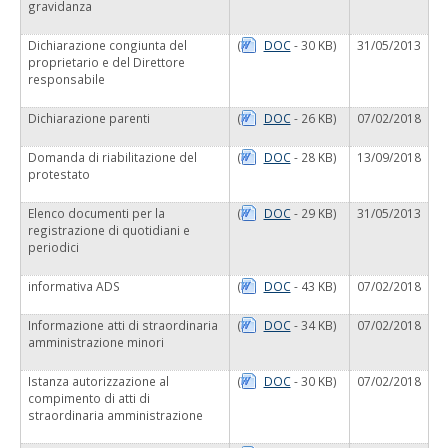
gravidanza
Dichiarazione congiunta del
(
DOC
- 30 KB)
31/05/2013
proprietario e del Direttore
responsabile
Dichiarazione parenti
(
DOC
- 26 KB)
07/02/2018
Domanda di riabilitazione del
(
DOC
- 28 KB)
13/09/2018
protestato
Elenco documenti per la
(
DOC
- 29 KB)
31/05/2013
registrazione di quotidiani e
periodici
informativa ADS
(
DOC
- 43 KB)
07/02/2018
Informazione atti di straordinaria
(
DOC
- 34 KB)
07/02/2018
amministrazione minori
Istanza autorizzazione al
(
DOC
- 30 KB)
07/02/2018
compimento di atti di
straordinaria amministrazione