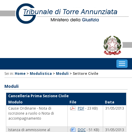
Togg
navig
Sei in:
Home
>
Modulistica
>
Moduli
>
Settore Civile
Moduli
Cancelleria Prima Sezione Civile
Modulo
File
Data
Cause Ordinarie - Nota di
(
PDF
- 23 KB)
31/05/2013
iscrizione a ruolo o Nota di
accompagnamento
Istanza di ammissione al
(
DOC
- 51 KB)
31/05/2013