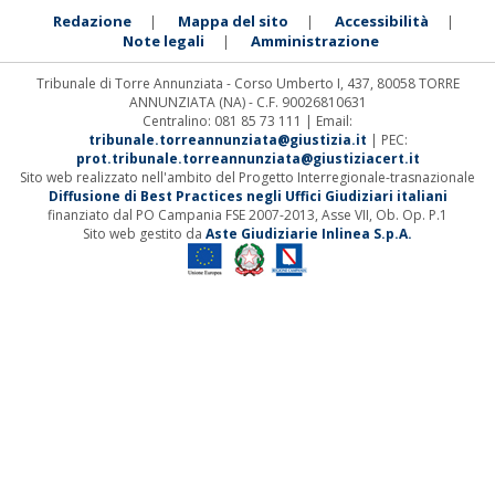
Redazione
Mappa del sito
Accessibilità
|
|
|
Note legali
Amministrazione
|
Tribunale di Torre Annunziata - Corso Umberto I, 437, 80058 TORRE
ANNUNZIATA (NA) - C.F. 90026810631
Centralino: 081 85 73 111 | Email:
tribunale.torreannunziata@giustizia.it
| PEC:
prot.tribunale.torreannunziata@giustiziacert.it
Sito web realizzato nell'ambito del Progetto Interregionale-trasnazionale
Diffusione di Best Practices negli Uffici Giudiziari italiani
finanziato dal PO Campania FSE 2007-2013, Asse VII, Ob. Op. P.1
Sito web gestito da
Aste Giudiziarie Inlinea S.p.A.