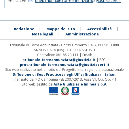
Pec UNEP:
unep.tribunale.torreannunziata@giustiziacert.it
Redazione
Mappa del sito
Accessibilità
|
|
|
Note legali
Amministrazione
|
Tribunale di Torre Annunziata - Corso Umberto I, 437, 80058 TORRE
ANNUNZIATA (NA) - C.F. 90026810631
Centralino: 081 85 73 111 | Email:
tribunale.torreannunziata@giustizia.it
| PEC:
prot.tribunale.torreannunziata@giustiziacert.it
Sito web realizzato nell'ambito del Progetto Interregionale-trasnazionale
Diffusione di Best Practices negli Uffici Giudiziari italiani
finanziato dal PO Campania FSE 2007-2013, Asse VII, Ob. Op. P.1
Sito web gestito da
Aste Giudiziarie Inlinea S.p.A.