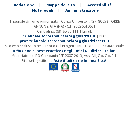
Redazione
Mappa del sito
Accessibilità
|
|
|
Note legali
Amministrazione
|
Tribunale di Torre Annunziata - Corso Umberto I, 437, 80058 TORRE
ANNUNZIATA (NA) - C.F. 90026810631
Centralino: 081 85 73 111 | Email:
tribunale.torreannunziata@giustizia.it
| PEC:
prot.tribunale.torreannunziata@giustiziacert.it
Sito web realizzato nell'ambito del Progetto Interregionale-trasnazionale
Diffusione di Best Practices negli Uffici Giudiziari italiani
finanziato dal PO Campania FSE 2007-2013, Asse VII, Ob. Op. P.1
Sito web gestito da
Aste Giudiziarie Inlinea S.p.A.