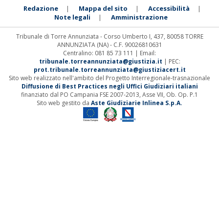
Redazione
Mappa del sito
Accessibilità
|
|
|
Note legali
Amministrazione
|
Tribunale di Torre Annunziata - Corso Umberto I, 437, 80058 TORRE
ANNUNZIATA (NA) - C.F. 90026810631
Centralino: 081 85 73 111 | Email:
tribunale.torreannunziata@giustizia.it
| PEC:
prot.tribunale.torreannunziata@giustiziacert.it
Sito web realizzato nell'ambito del Progetto Interregionale-trasnazionale
Diffusione di Best Practices negli Uffici Giudiziari italiani
finanziato dal PO Campania FSE 2007-2013, Asse VII, Ob. Op. P.1
Sito web gestito da
Aste Giudiziarie Inlinea S.p.A.