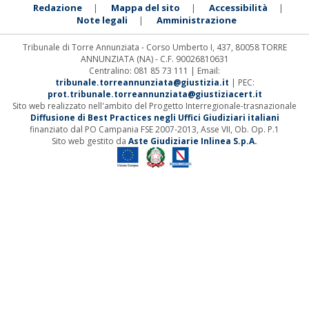
Redazione
Mappa del sito
Accessibilità
|
|
|
Note legali
Amministrazione
|
Tribunale di Torre Annunziata - Corso Umberto I, 437, 80058 TORRE
ANNUNZIATA (NA) - C.F. 90026810631
Centralino: 081 85 73 111 | Email:
tribunale.torreannunziata@giustizia.it
| PEC:
prot.tribunale.torreannunziata@giustiziacert.it
Sito web realizzato nell'ambito del Progetto Interregionale-trasnazionale
Diffusione di Best Practices negli Uffici Giudiziari italiani
finanziato dal PO Campania FSE 2007-2013, Asse VII, Ob. Op. P.1
Sito web gestito da
Aste Giudiziarie Inlinea S.p.A.