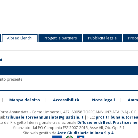
Albi ed Elenchi
Progetti e partners
Pubblicità legale
Proce
hi
nto presente
Mappa del sito
Accessibilità
Note legali
Ammi
|
|
|
|
 Torre Annunziata - Corso Umberto I, 437, 80058 TORRE ANNUNZIATA (NA) - C.F
ail:
tribunale.torreannunziata@giustizia.it
| PEC:
prot.tribunale.torre
ito del Progetto Interregionale-trasnazionale
Diffusione di Best Practices negl
finanziato dal PO Campania FSE 2007-2013, Asse VII, Ob. Op. P.1
Sito web gestito da
Aste Giudiziarie Inlinea S.p.A.