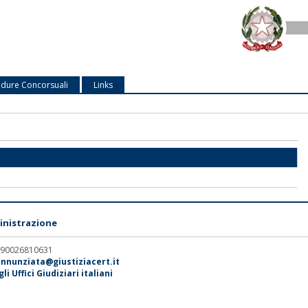
dure Concorsuali
Links
nistrazione
. 90026810631
annunziata@giustiziacert.it
i Uffici Giudiziari italiani