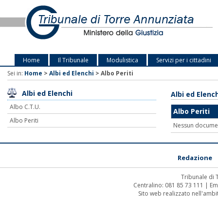
Home
Il Tribunale
Modulistica
Servizi per i cittadini
Sei in:
Home
>
Albi ed Elenchi
>
Albo Periti
Albi ed Elenchi
Albi ed Elenc
Albo C.T.U.
Albo Periti
Albo Periti
Nessun docume
Redazione
Tribunale di
Centralino: 081 85 73 111 | Em
Sito web realizzato nell'amb