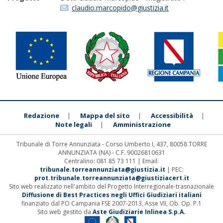
claudio.marcopido@giustizia.it
Redazione
Mappa del sito
Accessibilità
|
|
|
Note legali
Amministrazione
|
Tribunale di Torre Annunziata - Corso Umberto I, 437, 80058 TORRE
ANNUNZIATA (NA) - C.F. 90026810631
Centralino: 081 85 73 111 | Email:
tribunale.torreannunziata@giustizia.it
| PEC:
prot.tribunale.torreannunziata@giustiziacert.it
Sito web realizzato nell'ambito del Progetto Interregionale-trasnazionale
Diffusione di Best Practices negli Uffici Giudiziari italiani
finanziato dal PO Campania FSE 2007-2013, Asse VII, Ob. Op. P.1
Sito web gestito da
Aste Giudiziarie Inlinea S.p.A.