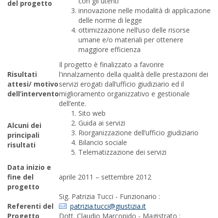
con gli utenti
del progetto
innovazione nelle modalità di applicazione
delle norme di legge
ottimizzazione nell’uso delle risorse
umane e/o materiali per ottenere
maggiore efficienza
Il progetto è finalizzato a favorire
Risultati
l'innalzamento della qualità delle prestazioni dei
attesi/ motivo
servizi erogati dall’ufficio giudiziario ed il
dell’intervento
miglioramento organizzativo e gestionale
dell’ente.
Sito web
Guida ai servizi
Alcuni dei
Riorganizzazione dell’ufficio giudiziario
principali
Bilancio sociale
risultati
Telematizzazione dei servizi
Data inizio e
fine del
aprile 2011 – settembre 2012
progetto
Sig. Patrizia Tucci - Funzionario :
Referenti del
patrizia.tucci@giustizia.it
Progetto
Dott. Claudio Marcopido - Magistrato :