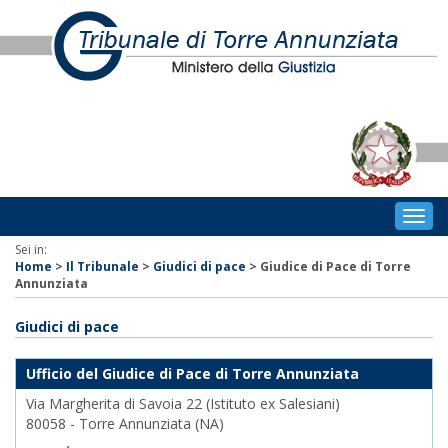
Togg
navig
Sei in:
Home
>
Il Tribunale
>
Giudici di pace
>
Giudice di Pace di Torre
Annunziata
Giudici di pace
Ufficio del Giudice di Pace di Torre Annunziata
Via Margherita di Savoia 22 (Istituto ex Salesiani)
80058 - Torre Annunziata (NA)