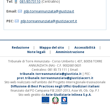
Tel:
081/8573110
(Centralino)
Email:
gdp.torreannunziata@giustizia.it
PEC:
gdp.torreannunziata@giustiziacert.it
Redazione
Mappa del sito
Accessibilità
|
|
|
Note legali
Amministrazione
|
Tribunale di Torre Annunziata - Corso Umberto I, 437, 80058 TORRE
ANNUNZIATA (NA) - C.F. 90026810631
Centralino: 081 85 73 111 | Email:
tribunale.torreannunziata@giustizia.it
| PEC:
prot.tribunale.torreannunziata@giustiziacert.it
Sito web realizzato nell'ambito del Progetto Interregionale-trasnazionale
Diffusione di Best Practices negli Uffici Giudiziari italiani
finanziato dal PO Campania FSE 2007-2013, Asse VII, Ob. Op. P.1
Sito web gestito da
Aste Giudiziarie Inlinea S.p.A.