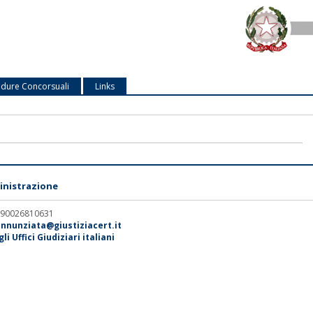
dure Concorsuali
Links
nistrazione
. 90026810631
annunziata@giustiziacert.it
i Uffici Giudiziari italiani