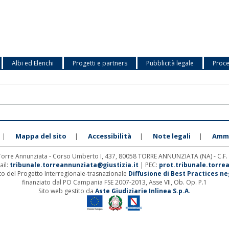
Albi ed Elenchi
Progetti e partners
Pubblicità legale
Proce
Mappa del sito
Accessibilità
Note legali
Ammi
|
|
|
|
 Torre Annunziata - Corso Umberto I, 437, 80058 TORRE ANNUNZIATA (NA) - C.F
ail:
tribunale.torreannunziata@giustizia.it
| PEC:
prot.tribunale.torre
ito del Progetto Interregionale-trasnazionale
Diffusione di Best Practices negl
finanziato dal PO Campania FSE 2007-2013, Asse VII, Ob. Op. P.1
Sito web gestito da
Aste Giudiziarie Inlinea S.p.A.